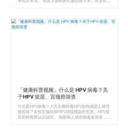
率也非常高。 但是大面积的乳腺切除手术，对女性身
心带来的伤害往往更大。 乳腺B超和乳腺钼靶，一直
是女性健康科普中，如何早期发现乳腺癌的重要知识
点。 相比B超，很多女性往往对乳腺钼靶检查一无所
知。什么乳腺钼靶？和乳腺B超有什么区别？对乳腺
癌发现和诊断有什么作用？
「健康科普视频」什么是 HPV 病毒？关
于HPV 疫苗、宫颈癌筛查
什么是HPV病毒？人乳头瘤病毒HPV如何感染人体导
致疾病？女性宫颈癌和HPV持续感染的关系。HPV疫
苗的种类和认识误区。 能影响人体的病毒有很多，
HPV 人乳头瘤病毒很常见，却并不被大多数人所了
解，它能引起很多疾病，甚至癌症，其中最有名的是