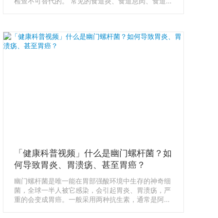
检查不可替代的。 常见的食道炎、食道息肉、食道
癌、萎缩性糜烂性胃炎、胃溃疡、胃癌、十二指肠溃
疡和乳头部肿瘤，包括幽门螺杆菌的感染等，都可以
通过胃镜检查，得到非常直观和准确的诊断结果。 胃
镜对消化道癌症的早期发现有巨大帮助，大大降低死
亡率，强烈推荐30-35岁中年以上人群，一定要做胃
镜。
「健康科普视频」什么是幽门螺杆菌？如
何导致胃炎、胃溃疡、甚至胃癌？
幽门螺杆菌是唯一能在胃部强酸环境中生存的神奇细
菌，全球一半人被它感染，会引起胃炎、胃溃疡，严
重的会变成胃癌。一般采用两种抗生素，通常是阿莫
西林 Amoxicillin 和克拉霉素 Clarithromycin 来杀死
细菌。治疗周期一般为两周，疗程结束一个月之后，