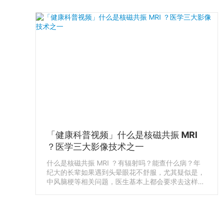
TSH（Thyroid Stimulating Hormones）指标判断。
另一类，细胞增生或变异，导致局部肿大，称为结节
性甲状腺肿 Thyroid Nodules
「健康科普视频」什么是核磁共振 MRI
？医学三大影像技术之一
什么是核磁共振 MRI ？有辐射吗？能查什么病？年
纪大的长辈如果遇到头晕眼花不舒服，尤其疑似是，
中风脑梗等相关问题，医生基本上都会要求去这样的
一台机器里做检查，你就会听到一个熟悉又陌生名
称，核磁共振 MRI。