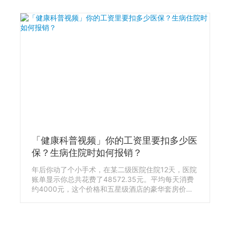
女性宫颈癌。
「健康科普视频」你的工资里要扣多少医
保？生病住院时如何报销？
年后你动了个小手术，在某二级医院住院12天，医院
账单显示你总共花费了48572.35元。平均每天消费
约4000元，这个价格和五星级酒店的豪华套房价格
别无二致。 不要慌，当你拿着医保卡去结算时，收费
单显示你只需要支付6332.17元，将从你医保卡里个
人余额中扣除。 这里的“医保卡”，其官方名称是“社
会保障卡”，简称“社保卡”，由于大多使用场景是在医