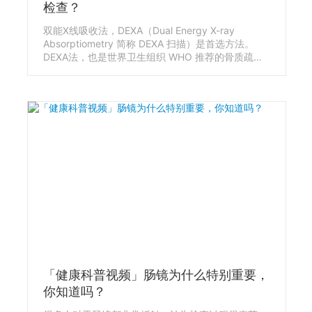
检查？
双能X线吸收法，DEXA（Dual Energy X-ray
Absorptiometry 简称 DEXA 扫描）是首选方法。
DEXA法，也是世界卫生组织 WHO 推荐的骨质疏松
症评估方法，是公认的骨质疏松诊断的金标准。我在
不同的地方做过几次骨密度检查，有的时候是检查手
指，有的时候是检查手臂，有的时候还要平躺下来检
查腰椎和髋关节。同样都是骨密度检查，为什么检测
的部位完全不一样，到底是什么原因导致的呢？
「健康科普视频」肠镜为什么特别重要，
你知道吗？