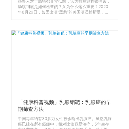
很多人对于肠镜都非常抵触，认为检查过程很痛苦，
肠镜到底是如何检查的？又为什么这么重要？2020
年8月29日，曾因出演“黑豹”的美国演员博斯曼，因
患结肠癌去世，只有43岁。9月日本首相安倍晋三因
为长期的消化道问题辞职。黑豹去世和日本首相离
职，都是下消化道的问题。各种消化道的疾病，怎么
才能早一点发现它？答案就是做肠镜。
「健康科普视频」乳腺钼靶：乳腺癌的早
期筛查方法
中国每年约有30多万女性被诊断出乳腺癌。虽然乳腺
癌已经在所有癌症中，相对比较容易治疗，5年生存