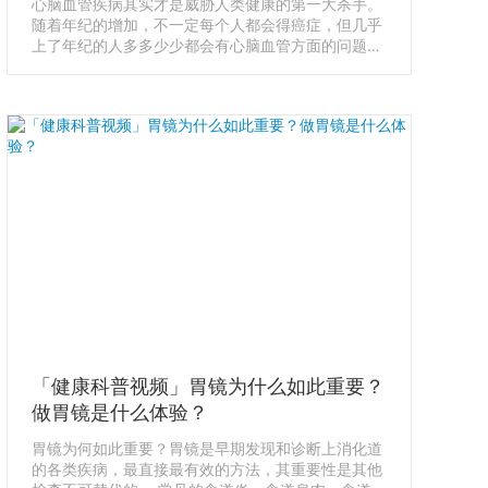
心脑血管疾病其实才是威胁人类健康的第一大杀手。
随着年纪的增加，不一定每个人都会得癌症，但几乎
上了年纪的人多多少少都会有心脑血管方面的问题。
我们常说的心肌梗塞、中风脑梗、高血压其实都属于
心脑血管疾病范畴。导致这些问题发生的罪魁祸首之
一，就是动脉硬化。那什么是动脉硬化？日本体检时
如何检查呢？
「健康科普视频」胃镜为什么如此重要？
做胃镜是什么体验？
胃镜为何如此重要？胃镜是早期发现和诊断上消化道
的各类疾病，最直接最有效的方法，其重要性是其他