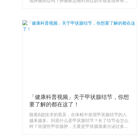
现肿瘤癌症吗？肿瘤标志物对癌症的早期发现有帮助
吗？ 关于肿瘤标志物，最常见的误区，就是把他们当
成是否有肿瘤的判断标准，以为这些指标都正常，就
万事大吉，其他检查就可以不考虑了。
「健康科普视频」关于甲状腺结节，你想
要了解的都在这了！
随着B超技术的普及，在体检中发现甲状腺结节的人
越来越多。到底什么是甲状腺结节？长了结节会怎么
样？弥漫性甲状腺肿，主要是甲状腺激素分泌过多或
过少，引起的甲亢和甲减。体检时可以检测，甲状腺
激素 FT4（Free Thyroxine）和 促甲状腺素