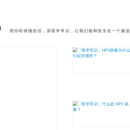
院看病，反而“医保卡”这个别名，更容易被大家记
住。伴随着医保卡，还有一本俗称“病历卡”的“门急诊
就医记录册”。在首次缴纳医保后，就可以到所属医
保局或者街道医保服务点领取。拿着这两样，才能在
钟
医院“刷卡消费”。 在开头的例子中，你医保卡里的钱
- 用你听得懂的话，讲医学常识，让我们能和医生在一个频
是怎么来的？剩余的费用又是谁支付的？