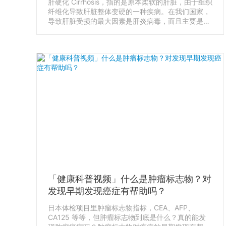
肝硬化 Cirrhosis，指的是原本柔软的肝脏，由于组织
纤维化导致肝脏整体变硬的一种疾病。在我们国家，
导致肝脏受损的最大因素是肝炎病毒，而且主要是乙
肝和丙肝病毒，大约占整体的80%左右，酒精导致的
肝脏受损大约占10%左右，剩余的10%是由药物副作
用或自身免疫系统引起的。
「健康科普视频」什么是肿瘤标志物？对
发现早期发现癌症有帮助吗？
日本体检项目里肿瘤标志物指标，CEA、AFP、
CA125 等等，但肿瘤标志物到底是什么？真的能发