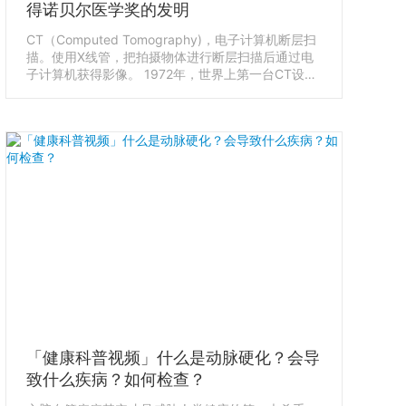
得诺贝尔医学奖的发明
CT（Computed Tomography)，电子计算机断层扫
描。使用X线管，把拍摄物体进行断层扫描后通过电
子计算机获得影像。 1972年，世界上第一台CT设备
在英国诞生。使用CT后，不需要手术就能清楚地观
察头的内部，这一点得到了医学界很高的评价，因此
发明CT设备的美国科学家柯马克和英国科学家汉斯
菲尔德获得了诺贝尔医学奖。CT的发展史。CT由哪
几部分组成？CT成像的原理。CT有辐射吗？CT和
MRI的区别
「健康科普视频」什么是动脉硬化？会导
致什么疾病？如何检查？