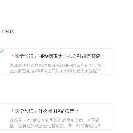
道上对话
「医学常识」HPV病毒为什么会引起宫颈癌？
既然身体那么多部位都有感染HPV病毒的风险，为什
么只有宫颈癌和HPV之间的关系特别受人关注呢？
70% 宫颈癌都来源于HPV16和HPV18这两种HPV病
毒的持续感染，也是女性最常见的癌症之一。
「医学常识」什么是 HPV 病毒？
什么是 HPV 病毒？它可以引起很多疾病，甚至癌
症，最有名的就是女性宫颈癌。有一种病毒也很常
见，但大多数人虽然听说过它的名字，但了解非常有