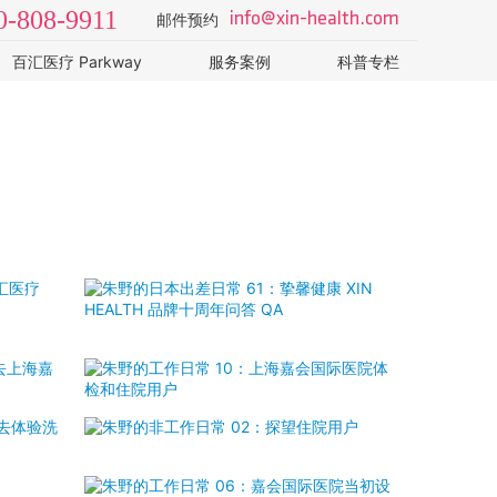
0-808-9911
info@xin-health.com
邮件预约
百汇医疗 Parkway
服务案例
科普专栏
体检医院
视频 v-log
挚馨体检助手 · 卫健委
套餐价格
科学体检系列：如何规
出国签证体检
医学常识 视频系列
健康科普 视频系列
医学健康课