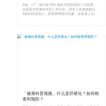
B超、CT、磁共振 MRI 被称为医院里的三大检查，
也是医学影像技术的三驾马车，很多人也都接触过。
B超的机器很小，检查费用相对低廉，设备看上去也
不如CT和磁共振那么高级，所以很多人觉得B超不如
CT和磁共振先进，但真的是这样吗？之前已做过CT
和磁共振相关视频，今天我们来讲一下朴实无华的B
超，再重点讲一下心脏B超。
「健康科普视频」什么是肝硬化？如何检
查和预防？