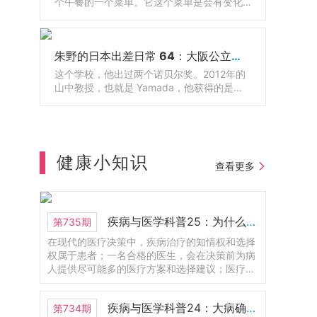
个午餐的一个菜单。它这个菜单是会有变化
的，随着季节的不同，它会有调整，有鱼还
有牛肉，因为日餐呢有很多生的东西嘛，那
有的人吃不惯，那么其实还可以有西餐可以
朱野的日本出差日常 64：大阪公立大学医学院和附属医院
选的。
这个学校，他出过两个诺贝尔奖。2012年的
山中教授，也就是 Yamada，他获得的是诺
贝尔生理学和医学奖。山中教授呢，他就是
大阪公立大学医学部博士毕业的，也在这边
工作了很长一段时间。1925年成立的，到今
年正好是100周年。以前叫大阪市立大学医学
部附属医院。那么2024年的时候呢，和大阪
健康小知识
查看更多
府立大学合并了。那现在改名为大阪公立大
学医学部附属医院。这里呢是护理学部，那
他也是医学部的一部分。这里有一个新的
LOGO.还有一位呢，是2008年的诺贝尔物理
疾病与医学科普25：为什么医疗决策总是很难？为什么医生总要让病人自己选择?
第735期
学奖，不过呢，现在人已经去世了。
在现代的医疗决策中，疾病治疗的知情权和选择
权属于患者；一名合格的医生，会在决策前为病
人提供尽可能多的医疗方案和选择建议；医疗既
是一门自然科学，也是社会人文科学，好的医疗
抉择需要兼顾多方因素；医疗是基于统计学概率
疾病与医学科普24：大病确诊，要不要告诉患者本人？如何处理疾病心态？
第734期
的科学，好的医疗决策也是医生认为“赢面”最大