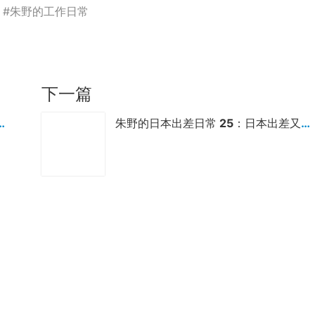
院 #朱野的工作日常
下一篇
帮日本体检用户取药，送用户去机场
朱野的日本出差日常 25：日本出差又一程，磁悬浮奔机场