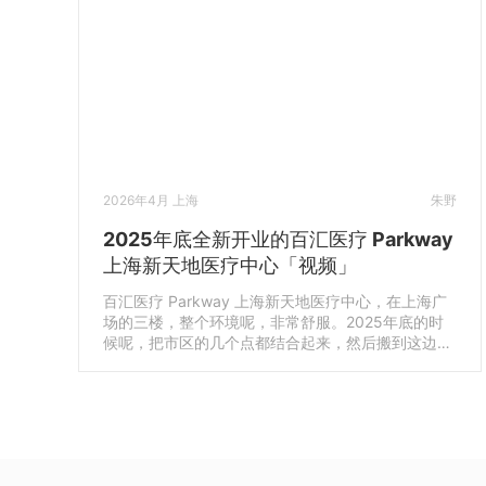
2026年4月 上海
朱野
2025年底全新开业的百汇医疗 Parkway
上海新天地医疗中心「视频」
百汇医疗 Parkway 上海新天地医疗中心，在上海广
场的三楼，整个环境呢，非常舒服。2025年底的时
候呢，把市区的几个点都结合起来，然后搬到这边，
那就大了很多。百汇医疗 Parkway 品牌进入上海已
经21年了，新搬过来以后，环境很舒服啊，心理压力
也会小很多。