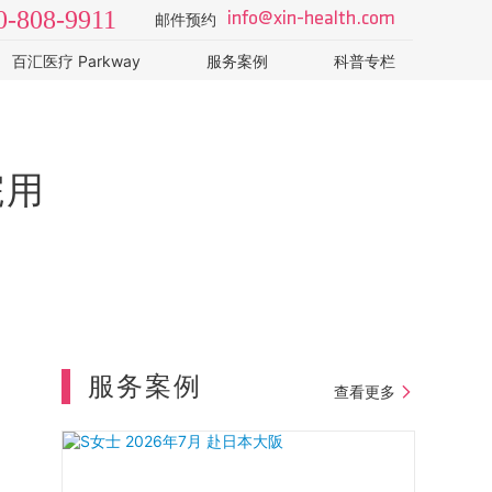
0-808-9911
info@xin-health.com
邮件预约
百汇医疗 Parkway
服务案例
科普专栏
体检医院
视频 v-log
挚馨体检助手 · 卫健委
套餐价格
科学体检系列：如何规
出国签证体检
医学常识 视频系列
院用
健康科普 视频系列
医学健康课
服务案例
查看更多