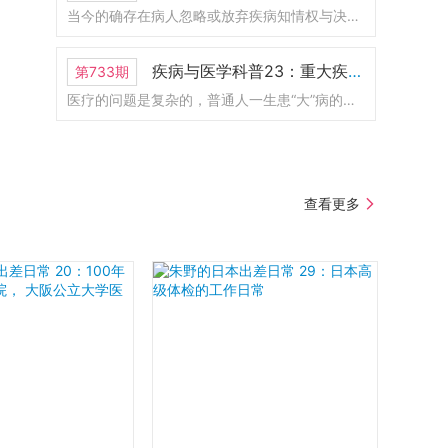
的可能；人们对医疗抉择的担忧来自对结果的恐
当今的确存在病人忽略或放弃疾病知情权与决策权的现象，而在国内更普遍一些。影响我们选择隐瞒病情的两项因素：我们与家人的认知差距、金钱。现实的状况是，当面对大的疾病治疗，往往都是一个复杂的家庭决策。“善意的谎言”其实对患者或家人有身体与心理上的双重风险。告知坏消息的“六步沟通法”。预测谈话结果、预测病人的想法、征得病人的同意、给予背景信息、富有同理心、共同想办法和总结。生病不是因为我们做错了什么，社会强加的病耻感才是我们应该克服的焦虑来源。
惧和对更多可能性的期待；应对医学抉择焦虑的
“五个建议”。
疾病与医学科普23：重大疾病的概率，普通人得“大病”的机会有多高？
第733期
医疗的问题是复杂的，普通人一生患“大”病的概率几乎是100%，而不同年龄的人患病的风险各不相同；重病的评判标准是变化的，“重疾保险”的判断标准也随着时间在不断优化；现代人的长寿和疾病的高曝光量使癌症成为一种社会常态；罕见病和特殊的疾病也是“重疾”的一种，往往拖垮的是一个个原本幸福的家庭；罕见病的医疗保险往往是一条漫长的权衡各方利益的过程。
查看更多