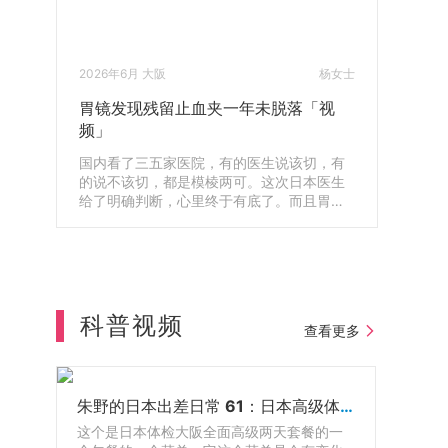
2026年6月 大阪
杨女士
胃镜发现残留止血夹一年未脱落「视
频」
国内看了三五家医院，有的医生说该切，有
的说不该切，都是模棱两可。这次日本医生
给了明确判断，心里终于有底了。而且胃镜
还查出体内残留了一年的止血夹，第二天就
帮我安排取出来了，真的很感谢。
科普视频
查看更多
朱野的日本出差日常 61：日本高级体检配套餐食
这个是日本体检大阪全面高级两天套餐的一