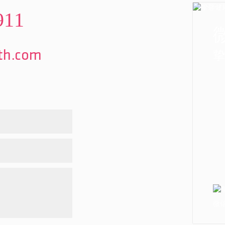
911
挚
lth.com
微信