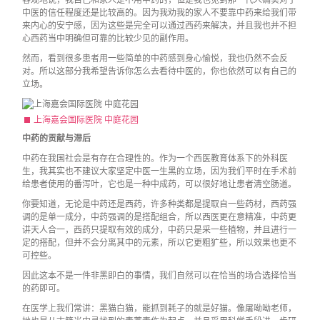
客观地说，我自己和家人是不用中药的，但是我也见到那一代人确实对于
中医的信任程度还是比较高的。因为我劝我的家人不要靠中药来给我们带
来内心的安宁感，因为这些是完全可以通过西药来解决，并且我也并不担
心西药当中明确但可靠的比较少见的副作用。
然而，看到很多患者用一些简单的中药感到身心愉悦，我也仍然不会反
对。所以这部分我希望告诉你怎么去看待中医的，你也依然可以有自己的
立场。
上海嘉会国际医院 中庭花园
中药的贡献与滞后
中药在我国社会是有存在合理性的。作为一个西医教育体系下的外科医
生，我其实也不建议大家坚定中医一生黑的立场，因为我们平时在手术前
给患者使用的番泻叶，它也是一种中成药，可以很好地让患者清空肠道。
你要知道，无论是中药还是西药，许多种类都是提取自一些药材，西药强
调的是单一成分，中药强调的是搭配组合，所以西医更在意精准，中药更
讲天人合一，西药只提取有效的成分，中药只是采一些植物，并且进行一
定的搭配，但并不会分离其中的元素，所以它更粗犷些，所以效果也更不
可控些。
因此这本不是一件非黑即白的事情，我们自然可以在恰当的场合选择恰当
的药即可。
在医学上我们常讲：黑猫白猫，能抓到耗子的就是好猫。像屠呦呦老师，