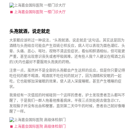
上海嘉会国际医院 一楼门诊大厅
头孢就酒，说走就走
大家都应该听过一种说法，“头孢就酒，说走就走”这句话。其实这是因为
酒精与头孢结合可能会产生双硫仑样反应，病人可以表现为面色潮红、头
晕、头痛、恶心、呕吐、视物不清这些症状，看似和醉酒相似，但可能更
严重，甚至出现意识丧失或者呼吸困难，还有些人我个人建议在喝酒之后
的3天内也最好不要服用头孢类的药物。
注意一点，虽然并不是全部的头孢都会产生这样的反应，但是你只要记得
吃任何药都不喝酒，喝酒就不吃任何药就对了，因为酒精和安眠药一起
吃，它也能够加深催眠的效果，使人进入深度睡眠，甚至产生嗜睡的症
状。
我曾经有一次值班的时候碰到一个这样的患者，护士发现患者怎么都叫不
醒了，于是我们一群人拖着他推着病床，半夜三点到处跑去做急诊CT，
发现脑子并没有出血和梗塞，直到第二天中午的时候，患者自己就好像睡
醒了一样。
上海嘉会国际医院 高级体检部门