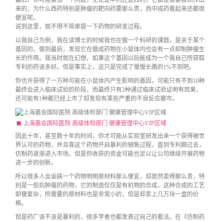
最后，你可能会想一个问题，无论是中药还是西药，它都是需要被制作出
来的，为什么西药特别是肿瘤的靶向药要那么贵，而中成药看起来还都很
便宜呢。
说到这里，就不得不简单提一下药物的研发过程。
以我自己为例，我在读博士的时候我也在做一个科研的课题，是关于某个
基因的，做到最后，发现它在做成药物在小鼠体内也会有一点抑制肿瘤生
长的作用。我当时就在幻想，如果这个基因以后能成为一个我自己所获取
专利的药该多好。但是事实上，这只是完成了慢慢长路的1%不到吧。
你也许获得了一万种可能在小鼠体内产生影响的基因，可能只有不到10种
最终会进入临床试验的阶段，而最终只有2种通过临床试验证明有效果，
还可能有1种都已经上市了却发现有某些严重的不良反应撤市。
上海嘉会国际医院 高级体检部门 健康管理中心VIP区域
因此十年，甚至数十年的时间，你才可能从实验室研发出来一个获得被世
界认可的药物，并且靠这个药物开启暴利的销售过程，直到专利期过去，
仿制药逐渐进入市场。但是你收获的资金可能也足以让公司继续开展药物
进一步的创新。
所以很多人会诟病一个药物明明原材料那么便宜，却居然卖得那么贵，特
别是一些抗肿瘤的药物，它的制造仅仅是有机物的合成，这种合成的工艺
即便复杂，所需要的原材料也是非常小的，但是却卖上几万块一盒的价
格。
但是药厂该不该是暴利的，很多学者也都发表过自己的看法。在《仿制药