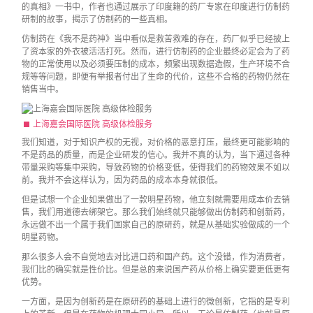
的真相》一书中，作者也通过展示了印度籍的药厂专家在印度进行仿制药
研制的故事，揭示了仿制药的一些真相。
仿制药在《我不是药神》当中看似是救苦救难的存在，药厂似乎已经披上
了资本家的外衣被活活打死。然而，进行仿制药的企业最终必定会为了药
物的正常使用以及必须要压制的成本，频繁出现数据造假，生产环境不合
规等等问题，即便有举报者付出了生命的代价，这些不合格的药物仍然在
销售当中。
上海嘉会国际医院 高级体检服务
我们知道，对于知识产权的无视，对价格的恶意打压，最终更可能影响的
不是药品的质量，而是企业研发的信心。我并不真的认为，当下通过各种
带量采购等集中采购，导致药物的价格变低，使得我们的药物效果不如以
前。我并不会这样认为，因为药品的成本本身就很低。
但是试想一个企业如果做出了一款明星药物，他立刻就需要用成本价去销
售，我们用道德去绑架它。那么我们始终就只能够做出仿制药和创新药，
永远做不出一个属于我们国家自己的原研药，就是从基础实验做成的一个
明星药物。
那么很多人会不自觉地去对比进口药和国产药。这个没错，作为消费者，
我们比的确实就是性价比。但是总的来说国产药从价格上确实要更低更有
优势。
一方面，是因为创新药是在原研药的基础上进行的微创新，它指的是专利