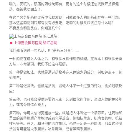
喘的，安眠的，镇痛的药统统都有，更有的这个时候还想找我开点保健
药，都被我劝回去了。
在这个义务配药的过程中我就发现，可能很多人的用药都存在一些问题，
那么这些药物到底都有没有必要吃，吃药的时候又应该注意什么呢？
不良反应和副反应，你知道几个？
上海嘉会国际医院 徐汇总院
我们都听说过一句老话，叫“是药三分毒”……
一种药物在进入人体之后，有很多发挥作用的机理，在课本上有很多分类
方法，非常繁琐，我们不妨这样理解，
第一种是做加法，也就是通过药物补充人体缺少的成分，例如钾离子，例
如蛋白；
第二种是做减法，也就是拮抗，减轻人体某一个过强的行为，比如过敏反
应；
第三种，也可能会提供必要的元素，起到催化的作用，调动人体的免疫能
力，或者骨髓造血能力；
第四种，你可以想得更粗暴一些，就是把人体当做一个培养皿，让药物和
里面的某些物质产生物理或者化学反应，例如抗生素，抗病毒药物，抗结
核药等等。总之，和其他的治疗想比，药物一定是一种魔法，那么这种魔
法就有可能是火系魔法，冰系魔法，或者黑暗系魔法。