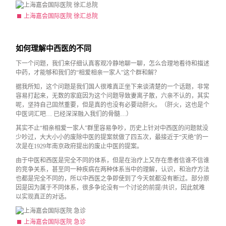
上海嘉会国际医院 徐汇总院
如何理解中西医的不同
下一个问题，我们来仔细认真客观冷静地聊一聊，怎么合理地看待和描述
中药，才能够和我们的“相爱相亲一家人”这个群和解？
据我所知，这个问题是我们国人很难真正坐下来谈清楚的一个话题，非常
容易打起来，无数的家庭因为这个问题导致妻离子散，六亲不认的，其实
呢，坚持自己固然重要，但是真的也没有必要动肝火。（肝火，这也是个
中医词汇吧… 已经深深融入我们的骨髓…）
其实不止“相亲相爱一家人”群里容易争吵，历史上针对中西医的问题就没
少吵过，大大小小的废除中医的提案就做了四五次，最接近于“灭绝”的一
次是在1929年南京政府提出的废止中医的提案。
由于中医和西医是完全不同的体系，但是在治疗上又存在患者信谁不信谁
的竞争关系，甚至同一种疾病在两种体系当中的理解，认识，和治疗方法
也都是完全不同的，所以中西医之争即使到了今天就都没有断过。部分原
因是因为属于不同体系，很多争论没有一个讨论的前提/共识，因此就难
以实现真正的对话。
上海嘉会国际医院 急诊