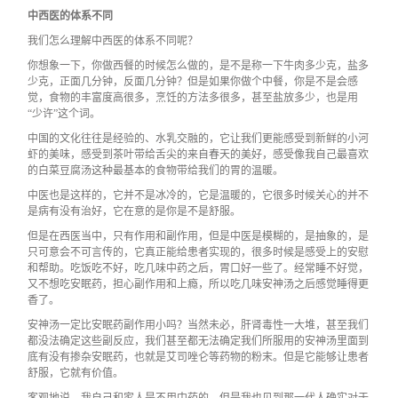
中西医的体系不同
我们怎么理解中西医的体系不同呢？
你想象一下，你做西餐的时候怎么做的，是不是称一下牛肉多少克，盐多
少克，正面几分钟，反面几分钟？但是如果你做个中餐，你是不是会感
觉，食物的丰富度高很多，烹饪的方法多很多，甚至盐放多少，也是用
“少许”这个词。
中国的文化往往是经验的、水乳交融的，它让我们更能感受到新鲜的小河
虾的美味，感受到茶叶带给舌尖的来自春天的美好，感受像我自己最喜欢
的白菜豆腐汤这种最基本的食物带给我们的胃的温暖。
中医也是这样的，它并不是冰冷的，它是温暖的，它很多时候关心的并不
是病有没有治好，它在意的是你是不是舒服。
但是在西医当中，只有作用和副作用，但是中医是模糊的，是抽象的，是
只可意会不可言传的，它真正能给患者实现的，很多时候是感受上的安慰
和帮助。吃饭吃不好，吃几味中药之后，胃口好一些了。经常睡不好觉，
又不想吃安眠药，担心副作用和上瘾，所以吃几味安神汤之后感觉睡得更
香了。
安神汤一定比安眠药副作用小吗？当然未必，肝肾毒性一大堆，甚至我们
都没法确定这些副反应，我们甚至都无法确定我们所服用的安神汤里面到
底有没有掺杂安眠药，也就是艾司唑仑等药物的粉末。但是它能够让患者
舒服，它就有价值。