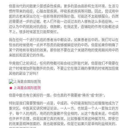
但是当代的问题更少是感染性疾病，更多的是由高龄和生活环境、生活习
惯所带来的癌症，心脑血管疾病，呼吸系统疾病等问题。因此，尝试用中
医的古老来突出它在一些新场景的特殊价值，可能还不太能够服众，仍然
还需要进一步的证据。老人们不能一边说过去的人哪有这么多癌症呐，一
边认为中药就能对抗癌症，很抱歉，在我这里，连辅助的作用可能都还谈
不上，很多时候甚至只能帮倒忙。
我在任何一个进行抗癌的患者当中都会讲，如果患者信中药，我们可以在
恰当的时候使用一点并不昂贵的能够缓解症状的中药。但是如果你明确了
某个药物有非常好的效果，那你就不要在这个关键药物的使用期间用中药
来抵抗和混淆它的作用。
毕竟我们之前讲过，任何药物都可能会经过肝脏代谢，但是我们不需要在
这个时候增加肝脏额外的负担，不要让它在做正确的事情的时候再加班做
其他的副业了好吗？
上海嘉会国际医院
但是中医也有它美好的一面，但也真的不需要被“捧杀”或“封杀”。
特别是我们需要警惕的一点是，中成药、中药输液制剂已经慢慢地成为了
重灾区。中医其实讲究辨证论治，一人一方，也就是一个人一套独立的方
子，每个人的用药，用药的剂量都不完全相同，从这个角度来说，中成药
也许并不合理，但是如果它真的有效，比如像番泻液这种缓泻剂，即使它
的效果是精神层面的，我也能够接受。但是它如果只是单纯利益相关的，