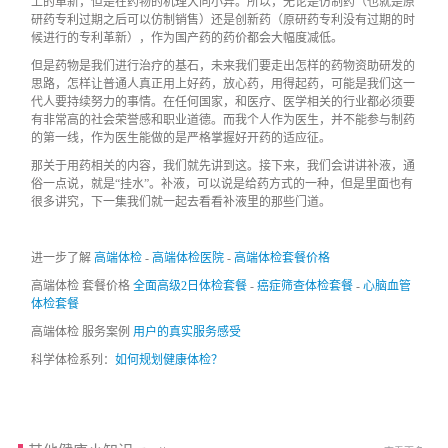
上的革新，但是在药物的机理大同小异。所以，无论是仿制药（也就是原
研药专利过期之后可以仿制销售）还是创新药（原研药专利没有过期的时
候进行的专利革新），作为国产药的药价都会大幅度减低。
但是药物是我们进行治疗的基石，未来我们要走出怎样的药物资助研发的
思路，怎样让普通人真正用上好药，放心药，用得起药，可能是我们这一
代人要持续努力的事情。在任何国家，和医疗、医学相关的行业都必须要
有非常高的社会荣誉感和职业道德。而我个人作为医生，并不能参与制药
的第一线，作为医生能做的是严格掌握好开药的适应征。
那关于用药相关的内容，我们就先讲到这。接下来，我们会讲讲补液，通
俗一点说，就是“挂水”。补液，可以说是给药方式的一种，但是里面也有
很多讲究，下一集我们就一起去看看补液里的那些门道。
进一步了解
高端体检
-
高端体检医院
-
高端体检套餐价格
高端体检 套餐价格
全面高级2日体检套餐
-
癌症筛查体检套餐
-
心脑血管
体检套餐
高端体检 服务案例
用户的真实服务感受
科学体检系列：
如何规划健康体检？