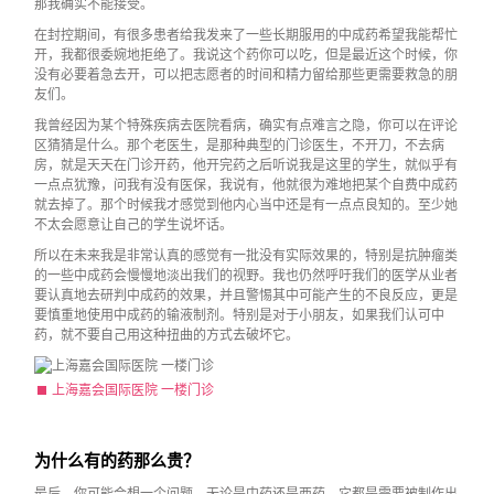
那我确实不能接受。
在封控期间，有很多患者给我发来了一些长期服用的中成药希望我能帮忙
开，我都很委婉地拒绝了。我说这个药你可以吃，但是最近这个时候，你
没有必要着急去开，可以把志愿者的时间和精力留给那些更需要救急的朋
友们。
我曾经因为某个特殊疾病去医院看病，确实有点难言之隐，你可以在评论
区猜猜是什么。那个老医生，是那种典型的门诊医生，不开刀，不去病
房，就是天天在门诊开药，他开完药之后听说我是这里的学生，就似乎有
一点点犹豫，问我有没有医保，我说有，他就很为难地把某个自费中成药
就去掉了。那个时候我才感觉到他内心当中还是有一点点良知的。至少她
不太会愿意让自己的学生说坏话。
所以在未来我是非常认真的感觉有一批没有实际效果的，特别是抗肿瘤类
的一些中成药会慢慢地淡出我们的视野。我也仍然呼吁我们的医学从业者
要认真地去研判中成药的效果，并且警惕其中可能产生的不良反应，更是
要慎重地使用中成药的输液制剂。特别是对于小朋友，如果我们认可中
药，就不要自己用这种扭曲的方式去破坏它。
上海嘉会国际医院 一楼门诊
为什么有的药那么贵？