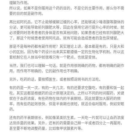
理解为作用。
所以说，如果不是你服用这个药的目的，不是它的主要作用，那么你不需
要的目的就是副作用。
再比如阿托品，它不止能够缓解过缓的心率，还能够减少唾液腺等腺体的
分泌，更可能导致前列腺肥大等，因此在使用它进行提升心率的时候，就
必须要同时思考患者的身体是否有其他问题，如果患者已经有前列腺肥大
了，那这个时候患者使用阿托品，就有可能会造成患者的急性尿储留。
那是不是每种药都有副作用呢？其实理论上讲，基本都是有的，只是大和
小的区别。因为每个药设计出来其实都遵循一定的生物化学机制。所以这
套机制它在人体当中就很难只有一个靶点，也就是受体。
当然，我们也可以理解一句话，就是作用很明确的药物，都有明确的副作
用，而作用不明确的，它的副作用也不明确。
另外，吃药的话，要按照医生，或者按照说明书的方法吃。
有的药是一天一次，有的一天几次，有的还要求空腹吃，有的要和饭一起
吃，其实这都是根据药的设计原理决定的。之所以不同的时间服药，关键
就在于血药浓度，有些药物在体内的半衰期短，因此就要加大服药的频
率，而有些药起效很快，但是半衰期也很短，就适合临时服用，例如安眠
药。
还有的药半衰期很长，例如像某类抗生素，一天吃一片就可以让血药浓度
达到杀菌的效果。另外，还有的药需要自己掰一半或者四分之一再服用，
甚至要不断地调整药量，比如像甲状腺素片等。