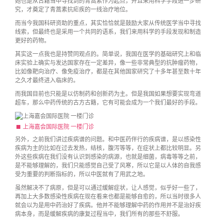
她也是从古籍当中寻找到的青蒿素作为起点，并且采用科学手段进一步研
究，才奠定了青蒿素抗疟疾的一线治疗地位。
而当今我国科研资助的重点，其实恰恰就是鼓励大家从传统医学当中寻找
线索，但最终也是采用一个共同的语系，我们来用科学的手段发现和制造
更好的药物。
其实这一点我也是持赞同观点的。简单说，我国在医学的基础研究上和临
床实验上确实与发达国家存在一定差异，像一些非常典型的抗肿瘤药物，
比如像靶向治疗、像免疫治疗，都是在其他国家研究了十多年甚至数十年
之久才最终进入临床的。
而我国目前也只能是以仿制药和创新药为主。但是我国如果想要实现弯道
超车，那么中药传统的古方古籍，它有可能会成为一个我们最好的手段。
上海嘉会国际医院 一楼门诊
另外，之前我们讲过疾病谱的问题。和中医药伴行的疾病谱，是以感染性
疾病为主的比如在过去发热，结核，腹泻等等，在症状上都比较明显。另
外这些疾病在我们没有认识到感染的病源，也就是细菌，病毒等等之前，
是不能够理解的，我们只能感觉自己受了风寒，所以它是以人体的自我感
受为重要的判断指标的，所以中医就有了用武之地。
虽然解决不了病原，但是可以通过缓解症状，让人感觉，似乎好一些了，
再加上大多数感染性疾病在现在看来也都是能够自愈的，所以当时很多人
就会以为是用中药治好了疾病。他并不能够理解中药的作用并不是治好疾
病本身，而是缓解疾病的康复过程当中，我们所有的那些不舒服。