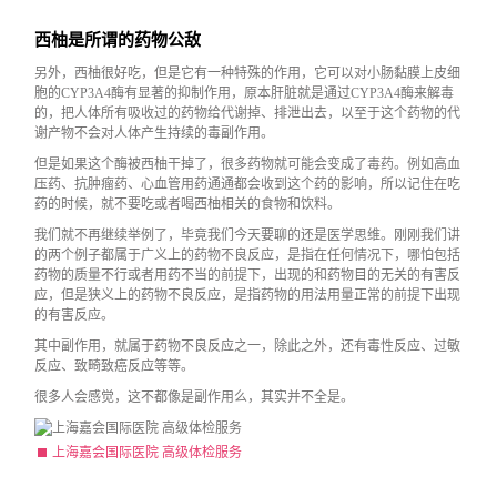
西柚是所谓的药物公敌
另外，西柚很好吃，但是它有一种特殊的作用，它可以对小肠黏膜上皮细
胞的CYP3A4酶有显著的抑制作用，原本肝脏就是通过CYP3A4酶来解毒
的，把人体所有吸收过的药物给代谢掉、排泄出去，以至于这个药物的代
谢产物不会对人体产生持续的毒副作用。
但是如果这个酶被西柚干掉了，很多药物就可能会变成了毒药。例如高血
压药、抗肿瘤药、心血管用药通通都会收到这个药的影响，所以记住在吃
药的时候，就不要吃或者喝西柚相关的食物和饮料。
我们就不再继续举例了，毕竟我们今天要聊的还是医学思维。刚刚我们讲
的两个例子都属于广义上的药物不良反应，是指在任何情况下，哪怕包括
药物的质量不行或者用药不当的前提下，出现的和药物目的无关的有害反
应，但是狭义上的药物不良反应，是指药物的用法用量正常的前提下出现
的有害反应。
其中副作用，就属于药物不良反应之一，除此之外，还有毒性反应、过敏
反应、致畸致癌反应等等。
很多人会感觉，这不都像是副作用么，其实并不全是。
上海嘉会国际医院 高级体检服务