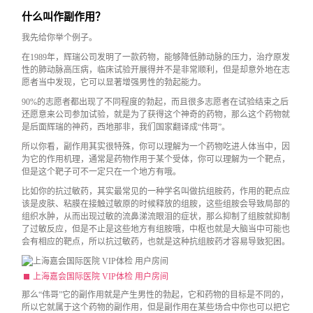
什么叫作副作用？
我先给你举个例子。
在1989年，辉瑞公司发明了一款药物，能够降低肺动脉的压力，治疗原发
性的肺动脉高压病，临床试验开展得并不是非常顺利，但是却意外地在志
愿者当中发现，它可以显著增强男性的勃起能力。
90%的志愿者都出现了不同程度的勃起，而且很多志愿者在试验结束之后
还愿意来公司参加试验，就是为了获得这个神奇的药物，那么这个药物就
是后面辉瑞的神药，西地那非，我们国家翻译成“伟哥”。
所以你看，副作用其实很特殊，你可以理解为一个药物吃进人体当中，因
为它的作用机理，通常是药物作用于某个受体，你可以理解为一个靶点，
但是这个靶子可不一定只在一个地方有哦。
比如你的抗过敏药，其实最常见的一种学名叫做抗组胺药，作用的靶点应
该是皮肤、粘膜在接触过敏原的时候释放的组胺，这些组胺会导致局部的
组织水肿，从而出现过敏的流鼻涕流眼泪的症状，那么抑制了组胺就抑制
了过敏反应，但是不止是这些地方有组胺哦，中枢也就是大脑当中可能也
会有相应的靶点，所以抗过敏药，也就是这种抗组胺药才容易导致犯困。
上海嘉会国际医院 VIP体检 用户房间
那么“伟哥”它的副作用就是产生男性的勃起，它和药物的目标是不同的，
所以它就属于这个药物的副作用，但是副作用在某些场合中你也可以把它