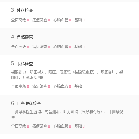
3
外科检查
全面高级
癌症筛查
心脑血管
基础
􀧙
􀧙
􀧙
􀧙
4
骨骼健康
全面高级
癌症筛查
心脑血管
基础
􀧙
􀧙
􀧙
􀧙
5
眼科检查
裸眼视力、矫正视力、眼压、眼底镜（裂隙镜角膜）、基底摄片、裂
隙灯、其他眼疾判断。
全面高级
癌症筛查
心脑血管
基础
􀧙
􀧙
􀧙
-
6
耳鼻喉科检查
耳鼻喉科医生咨询、纯音测听、听力测试（气导和骨导）、耳鼻喉观
察
全面高级
癌症筛查
心脑血管
基础
􀧙
􀧙
􀧙
􀧙