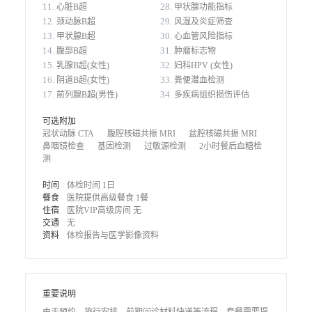
11.
28.
心脏B超
甲状腺功能指标
12.
29.
颈动脉B超
风湿及炎症筛查
13.
30.
甲状腺B超
心血管风险指标
14.
31.
腹部B超
肿瘤标志物
15.
32.
乳腺B超(女性)
妇科HPV (女性)
16.
33.
阴道B超(女性)
粪便潜血检测
17.
34.
前列腺B超(男性)
多疾病组织损伤评估
可选附加
冠状动脉 CTA
腹腔核磁共振 MRI
盆腔核磁共振 MRI
鼻咽镜检查
基因检测
过敏源检测
2小时餐后血糖检
测
时间
体检时间 1日
餐食
医院提供高级餐食 1餐
住宿
医院VIP高级房间 无
交通
无
资料
体检报告与医学影像资料
重要说明