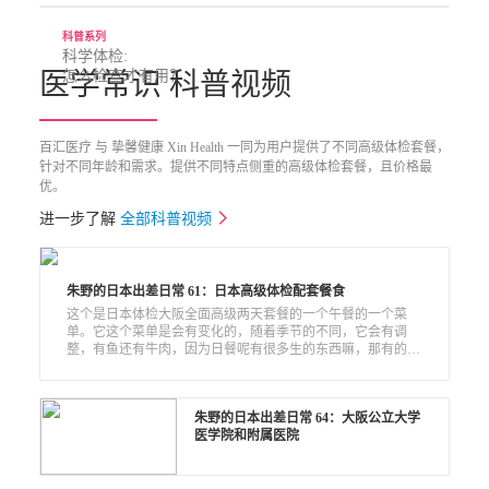
科普系列
科学体检:

医学常识 科普视频
怎么检查才有用？

百汇医疗 与 挚馨健康 Xin Health 一同为用户提供了不同高级体检套餐，
针对不同年龄和需求。提供不同特点侧重的高级体检套餐，且价格最
优。
进一步了解
全部科普视频
朱野的日本出差日常 61：日本高级体检配套餐食
这个是日本体检大阪全面高级两天套餐的一个午餐的一个菜
单。它这个菜单是会有变化的，随着季节的不同，它会有调
整，有鱼还有牛肉，因为日餐呢有很多生的东西嘛，那有的人
吃不惯，那么其实还可以有西餐可以选的。
朱野的日本出差日常 64：大阪公立大学
医学院和附属医院