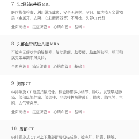
7
头部核磁共振 MRI
医疗影像检查，利用磁场成像，安全无辐射。孕妇、体内植入金属物
质（金属牙、支架、心脏起搏器等）不可检，头部CT代替
全面高级
癌症筛查
心脑血管
基础
􀧙
􀧙
􀧙
􀧙
8
头部血管核磁共振 MRA
可检查无症状性的脑梗塞、脑动脉瘤、脑萎缩、脑血管狭窄、畸形和
病变等早期中风风险。
全面高级
癌症筛查
心脑血管
基础
􀧙
􀧙
􀧙
􀧙
9
胸部 CT
64排螺旋 CT 断层扫描成像，检查肺部微小结节、肿块。发现早期肺
癌、肺部纵膈肿瘤、肺结核、非结核性抗酸菌症、肺炎、肺气肿、气
胸、支气管炎等。
全面高级
癌症筛查
心脑血管
基础
􀧙
􀧙
􀧙
􀧙
10
腹部 CT
64排螺旋式 CT 对上下腹部断层扫描成像，检查肝、胆囊、胰腺、