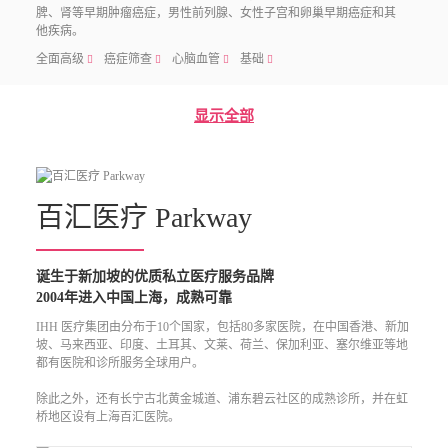
脾、肾等早期肿瘤癌症，男性前列腺、女性子宫和卵巢早期癌症和其
他疾病。
全面高级
癌症筛查
心脑血管
基础
􀧙
􀧙
􀧙
􀧙
显示全部
百汇医疗 Parkway
诞生于新加坡的优质私立医疗服务品牌

2004年进入中国上海，成熟可靠
IHH 医疗集团由分布于10个国家，包括80多家医院，在中国香港、新加
坡、马来西亚、印度、土耳其、文莱、荷兰、保加利亚、塞尔维亚等地
都有医院和诊所服务全球用户。

除此之外，还有长宁古北黄金城道、浦东碧云社区的成熟诊所，并在虹
桥地区设有上海百汇医院。