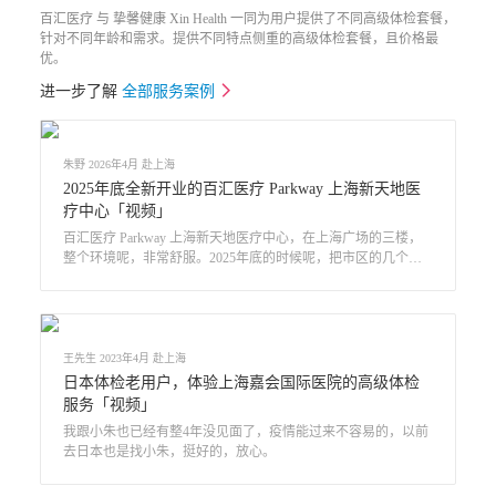
百汇医疗 与 挚馨健康 Xin Health 一同为用户提供了不同高级体检套餐，
针对不同年龄和需求。提供不同特点侧重的高级体检套餐，且价格最
优。
进一步了解
全部服务案例
朱野 2026年4月 赴上海
2025年底全新开业的百汇医疗 Parkway 上海新天地医
疗中心「视频」
百汇医疗 Parkway 上海新天地医疗中心，在上海广场的三楼，
整个环境呢，非常舒服。2025年底的时候呢，把市区的几个点
都结合起来，然后搬到这边，那就大了很多。百汇医疗 Parkway
品牌进入上海已经21年了，新搬过来以后，环境很舒服啊，心
理压力也会小很多。
王先生 2023年4月 赴上海
日本体检老用户，体验上海嘉会国际医院的高级体检
服务「视频」
我跟小朱也已经有整4年没见面了，疫情能过来不容易的，以前
去日本也是找小朱，挺好的，放心。