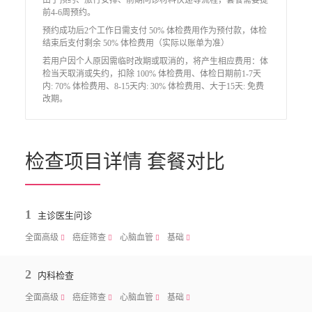
由于预约、旅行安排、前期问诊材料快递等流程，套餐需要提
前4-6周预约。
预约成功后2个工作日需支付 50% 体检费用作为预付款，体检
结束后支付剩余 50% 体检费用（实际以账单为准）
若用户因个人原因需临时改期或取消的，将产生相应费用：体
检当天取消或失约，扣除 100% 体检费用、体检日期前1-7天
内: 70% 体检费用、8-15天内: 30% 体检费用、大于15天: 免费
改期。
检查项目详情 套餐对比
1
主诊医生问诊
全面高级
癌症筛查
心脑血管
基础
􀧙
􀧙
􀧙
􀧙
2
内科检查
全面高级
癌症筛查
心脑血管
基础
􀧙
􀧙
􀧙
􀧙