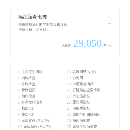
癌症筛查 套餐
􀉹
侧重肿瘤癌症的早期发现和诊断
推荐人群：40岁以上
29,050
人民币
元 / 人
1.
18.
主诊医生问诊
乳腺钼靶(女性)
2.
19.
内科检查
心电图
3.
20.
外科检查
血液常规指标
4.
21.
骨骼健康
肝胆功能全套检测
5.
22.
眼科检查
肾功能指标
6.
23.
耳鼻喉科检查
尿常规指标
7.
24.
胸部 CT
电解质指标
8.
25.
腹部 CT
血脂与胆固醇指标
9.
26.
无痛胃镜 (含活检)
糖尿病筛查
10.
27.
无痛肠镜 (含活检)
感染性疾病筛查