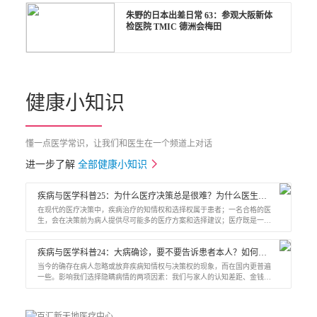
朱野的日本出差日常 63：参观大阪新体
检医院 TMIC 德洲会梅田
健康小知识
懂一点医学常识，让我们和医生在一个频道上对话
进一步了解
全部健康小知识
疾病与医学科普25：为什么医疗决策总是很难？为什么医生总要让病人自己选择?
在现代的医疗决策中，疾病治疗的知情权和选择权属于患者；一名合格的医
生，会在决策前为病人提供尽可能多的医疗方案和选择建议；医疗既是一门
自然科学，也是社会人文科学，好的医疗抉择需要兼顾多方因素；医疗是基
于统计学概率的科学，好的医疗决策也是医生认为“赢面”最大的可能；人们
疾病与医学科普24：大病确诊，要不要告诉患者本人？如何处理疾病心态？
对医疗抉择的担忧来自对结果的恐惧和对更多可能性的期待；应对医学抉择
焦虑的“五个建议”。
当今的确存在病人忽略或放弃疾病知情权与决策权的现象，而在国内更普遍
一些。影响我们选择隐瞒病情的两项因素：我们与家人的认知差距、金钱。
现实的状况是，当面对大的疾病治疗，往往都是一个复杂的家庭决策。“善
意的谎言”其实对患者或家人有身体与心理上的双重风险。告知坏消息的“六
步沟通法”。预测谈话结果、预测病人的想法、征得病人的同意、给予背景