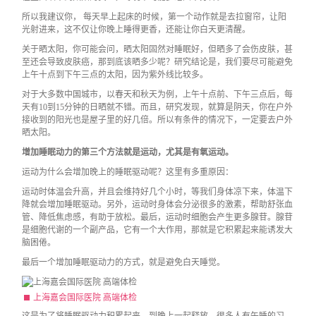
所以我建议你， 每天早上起床的时候，第一个动作就是去拉窗帘，让阳
光射进来，这不仅让你晚上睡得更香，还能让你白天更清醒。
关于晒太阳，你可能会问，晒太阳固然对睡眠好，但晒多了会伤皮肤，甚
至还会导致皮肤癌，那到底该晒多少呢？研究结论是，我们要尽可能避免
上午十点到下午三点的太阳，因为紫外线比较多。
对于大多数中国城市，以春天和秋天为例，上午十点前、下午三点后，每
天有10到15分钟的日晒就不错。而且，研究发现，就算是阴天，你在户外
接收到的阳光也是屋子里的好几倍。所以有条件的情况下，一定要去户外
晒太阳。
增加睡眠动力的第三个方法就是运动，尤其是有氧运动。
运动为什么会增加晚上的睡眠驱动呢？这里有多重原因：
运动时体温会升高，并且会维持好几个小时，等我们身体凉下来，体温下
降就会增加睡眠驱动。另外，运动时身体会分泌很多的激素，帮助舒张血
管、降低焦虑感，有助于放松。最后，运动时细胞会产生更多腺苷。腺苷
是细胞代谢的一个副产品，它有一个大作用，那就是它积累起来能诱发大
脑困倦。
最后一个增加睡眠驱动力的方式，就是避免白天睡觉。
上海嘉会国际医院 高端体检