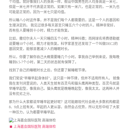
个均值。就好像我们人的身高一样，假设中国男性的人均身高是一米七，
但是一米七并不代表是正常的。如果只有一米六，也是正常的，一米九也
可能是正常的，因为一米七只是均值。
所以睡八小时这件事，并不是我们每个人都需要的，这是一个人的基因和
生理决定的。 我见过很多每天甚至只睡五六个小时的人，精神非常好，
而有些人要睡到十小时，精力才能恢复。
比如，撒切尔夫人一天只睡四五个小时，精神抖擞；而网球名将费德勒据
说要睡10个小时，精力才能恢复。科学家甚至还发现了一个叫做DEC2的
基因突变，能够显著减少人的睡眠时长。
所以，你要了解你自己大概需要睡几个小时。拿我自己举例来说，我每晚
睡到6.5-7个小时，第二天的状态就有保障了。
找到了自己的睡眠时长之后，你还要了解睡眠节律。
我们常说“早睡早起身体好”，这只是一种节律，但并不适用所有人。 就像
我在发刊词里说的，人类天生就有百灵鸟和猫头鹰两种类型。百灵鸟就是
早睡早起型，像我自己。猫头鹰就是晚睡晚起型，像我太太。这两种人并
没有优劣之分。
那为什么大家都说早睡早起更好呢？这可能跟现代社会绝大多数机构都是
8、9点上班有关。早起的人更从容，自然会占优势，所以无形中给了大家
一种压力，认为都要早睡早起。
上海嘉会国际医院 高端体检