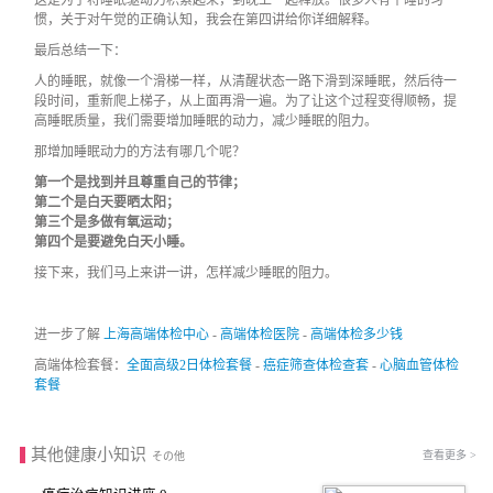
这是为了将睡眠驱动力积累起来，到晚上一起释放。很多人有午睡的习
惯，关于对午觉的正确认知，我会在第四讲给你详细解释。
最后总结一下：
人的睡眠，就像一个滑梯一样，从清醒状态一路下滑到深睡眠，然后待一
段时间，重新爬上梯子，从上面再滑一遍。为了让这个过程变得顺畅，提
高睡眠质量，我们需要增加睡眠的动力，减少睡眠的阻力。
那增加睡眠动力的方法有哪几个呢？
第一个是找到并且尊重自己的节律；
第二个是白天要晒太阳；
第三个是多做有氧运动；
第四个是要避免白天小睡。
接下来，我们马上来讲一讲，怎样减少睡眠的阻力。
进一步了解
上海高端体检中心
-
高端体检医院
-
高端体检多少钱
高端体检套餐：
全面高级2日体检套餐
-
癌症筛查体检查套
-
心脑血管体检
套餐
其他健康小知识
查看更多 >
その他