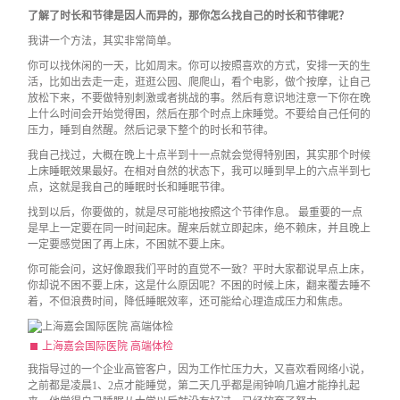
了解了时长和节律是因人而异的，那你怎么找自己的时长和节律呢？
我讲一个方法，其实非常简单。
你可以找休闲的一天，比如周末。你可以按照喜欢的方式，安排一天的生
活，比如出去走一走，逛逛公园、爬爬山，看个电影，做个按摩，让自己
放松下来，不要做特别刺激或者挑战的事。然后有意识地注意一下你在晚
上什么时间会开始觉得困，然后在那个时点上床睡觉。不要给自己任何的
压力，睡到自然醒。然后记录下整个的时长和节律。
我自己找过，大概在晚上十点半到十一点就会觉得特别困，其实那个时候
上床睡眠效果最好。在相对自然的状态下，我可以睡到早上的六点半到七
点，这就是我自己的睡眠时长和睡眠节律。
找到以后，你要做的，就是尽可能地按照这个节律作息。 最重要的一点
是早上一定要在同一时间起床。醒来后就立即起床，绝不赖床，并且晚上
一定要感觉困了再上床，不困就不要上床。
你可能会问，这好像跟我们平时的直觉不一致？平时大家都说早点上床，
你却说不困不要上床，这是什么原因呢？不困的时候上床，翻来覆去睡不
着，不但浪费时间，降低睡眠效率，还可能给心理造成压力和焦虑。
上海嘉会国际医院 高端体检
我指导过的一个企业高管客户，因为工作忙压力大，又喜欢看网络小说，
之前都是凌晨1、2点才能睡觉，第二天几乎都是闹钟响几遍才能挣扎起