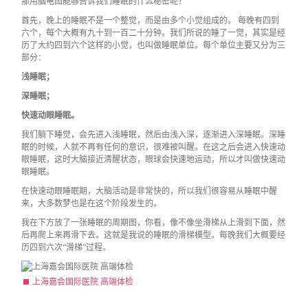
那用脑电图能够告诉我们睡眠的什么秘密呢？
首先，晚上的睡眠不是一个整觉，而是由多个小觉组成的。 每晚有四到
六个，每个大概有九十到一百二十分钟。我们所说的睡了一觉，其实是经
历了大约四到六个这样的小觉，也叫做睡眠单位。每个单位主要又分为三
部分：
浅睡眠；
深睡眠；
快速动眼睡眠。
我们躺下睡觉，会先进入浅睡眠，然后由浅入深，逐渐进入深睡眠。深睡
眠的时候，人就不再有任何的意识，很难被叫醒。在这之后会进入快速动
眼睡眠，这时大脑接近清醒状态，眼球会快速地运动，所以才叫做快速动
眼睡眠。
在快速动眼睡眠期，大脑活动是非常快的，所以我们很容易从睡眠中醒
来，大多数梦也是在这个阶段发生的。
我在下方放了一张睡眠的周期图，你看，像不像坐滑梯从上滑到下面，然
后再爬上来再滑下去。这就是我说的睡眠的滑梯模型。每晚我们大概要经
历四到六次“滑梯”过程。
上海嘉会国际医院 高端体检