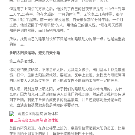
来。他觉得自己睡眠从大学以后就没有好过，已经放弃了努力。
但是用了上面讲的方法之后，他找到了自己的昼夜节律是晚上10点半到第
二天早上5点半。他在之后的一个月的时间里，无论晚上几点睡觉，都坚
持早上5点半起床。前一天如果没睡够，白天最多加30分钟午睡。一个月
之后，他就变回了“早睡早起”的人。用他自己的话来说，“现在每天感觉
都是睡到自然醒，而且特别有精神。”
所以，找到自己的睡眠时长和节律是增加睡眠动力的第一点，也是最重要
的第一点。
多晒太阳多运动，避免白天小睡
第二点是晒太阳。
你可能怕皮肤晒黑，不愿意晒太阳。尤其是女孩子，出门基本上都是戴墨
镜、打伞，见到太阳能躲就躲。要知道，医学上发现，女性患有睡眠障碍
的比例要大大地超过男性，这可能跟女性不愿意晒太阳有一定的关系。
晒太阳，特别是早上晒太阳，对于我们的睡眠动力是非常有用的。 为什
么呢？因为阳光可以通过眼睛进入到我们的视网膜，然后通过视神经传递
到下丘脑，刺激下丘脑合成更多的褪黑激素，并且还能够刺激分泌血清
素。血清素和褪黑激素都是睡眠的重要动力。
上海嘉会国际医院 高端体检
美国有研究发现，在办公楼里上班的，坐靠窗位置晒到太阳的员工，比坐
在里面晒不到太阳的员工，每晚平均能多睡四十分钟。