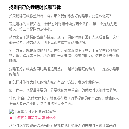
找到自己的睡眠时长和节律
如果说睡眠就像坐滑梯一样，那么我们想要好的睡眠，要怎么做呢？
玩过滑梯的人都知道， 滑梯想滑得顺畅需要两个条件。第一个是动力足
够大，第二个是阻力足够小。
动力来自于滑梯的高度与陡度，还有下滑的时候有没有人从后面推，这些
都是动力。动力越大，滑下去的时候肯定越顺越快。
另一方面，就是滑道的阻力。你想，如果滑道生了锈，上面又有很多阻碍
物，肯定滑起来不顺。所以我们一定要减小滑梯的阻力，这样滑下去才够
顺畅。
要睡眠好，就需要同时具备这两点，一是增加睡眠的动力，二是减小睡眠
的阻力。
那怎样才能增大睡眠的动力呢？有四个方法，我逐个给你讲。
第一件事，也是最重要的，是要找到并尊重自己的睡眠时长和睡眠节律。
什么叫“自己的睡眠时长”？就像我在发刊词里提到的那个误解，健康的人
生每天要睡八小时。这个说法其实不全面。
上海嘉会国际医院 高端体检
八小时这个结论是怎么来的？是根据我们很多人的睡眠时间统计出来的一